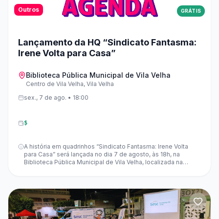
Outros
GRÁTIS
Lançamento da HQ “Sindicato Fantasma:
Irene Volta para Casa”
Biblioteca Pública Municipal de Vila Velha
Centro de Vila Velha, Vila Velha
sex., 7 de ago. • 18:00
$
A história em quadrinhos “Sindicato Fantasma: Irene Volta
para Casa” será lançada no dia 7 de agosto, às 18h, na
Biblioteca Pública Municipal de Vila Velha, localizada na
Prainha. A produção da HQ foi viabilizada por recursos do
Fundo de Cultura do Estado do Espírito Santo e tem roteiro
de Silvio Alencar, arte de Leo Rangel e cores de Andrey
Osório.