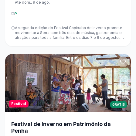
Até dom., 9 de ago.
$
A segunda edição do Festival Capixaba de Inverno promete
movimentar a Serra com três dias de música, gastronomia e
atrações para toda a família. Entre os dias 7 e 9 de agosto, o
Parque da Cidade, recebe uma programação gratuita com
shows de Dona Fran, Graciella D' Ferraz, Jackson Lima,
Samba Jr., Pele Morena e outras atrações capixabas.
Festival
GRÁTIS
Festival de Inverno em Patrimônio da
Penha