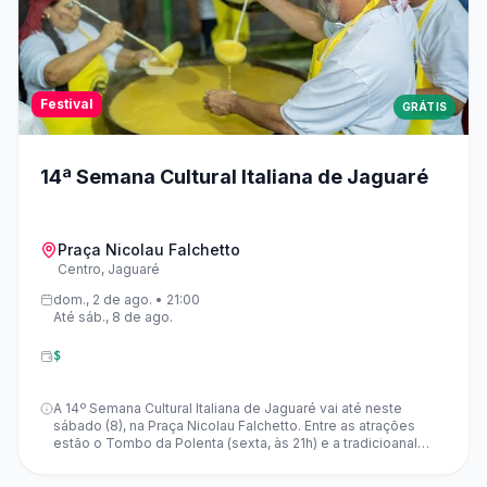
Festival
GRÁTIS
14ª Semana Cultural Italiana de Jaguaré
Praça Nicolau Falchetto
Centro, Jaguaré
dom., 2 de ago. • 21:00
Até sáb., 8 de ago.
$
A 14º Semana Cultural Italiana de Jaguaré vai até neste
sábado (8), na Praça Nicolau Falchetto. Entre as atrações
estão o Tombo da Polenta (sexta, às 21h) e a tradicioanal
Tratorella (sábado, às 17h). A Semana celebra a cultura
italiana com música, dança e muita animação. A edição deste