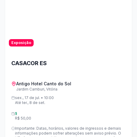
demais informações podem sofrer alterações sem aviso
prévio. O HZ não se responsabiliza por mudanças na
programação, que são de responsabilidade exclusiva dos
organizadores e dos espaços que recebem os eventos.
Exposição
CASACOR ES
Antigo Hotel Canto do Sol
Jardim Camburi, Vitória
sex., 17 de jul. • 10:00
Até ter., 8 de set.
$
R$ 50,00
Importante: Datas, horários, valores de ingressos e demais
informações podem sofrer alterações sem aviso prévio. O