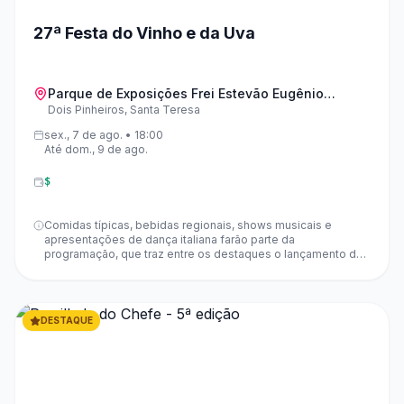
27ª Festa do Vinho e da Uva
Parque de Exposições Frei Estevão Eugênio
Dois Pinheiros, Santa Teresa
Corteletti
sex., 7 de ago. • 18:00
Até dom., 9 de ago.
$
Comidas típicas, bebidas regionais, shows musicais e
apresentações de dança italiana farão parte da
programação, que traz entre os destaques o lançamento de
um vinho comemorativo. Um momento muito aguardado é a
tradicional Pisa da Uva, que será realizada no domingo (9) e
neste ano será acompanhada por uma apresentação de
dança inspirada na cultura italiana.Programação:Sexta-feira
DESTAQUE
(07/08)18h - Abertura dos portões e dos estandes de
expositores de vinho19h - Espetáculo de abertura da Festa
do Vinho e da Uva19h30 - Eleição da Realeza do Vinho e da
Uva 202621h30 - Lançamento do Vinho 30 anos Matiello22h -
Show com Léo LimaSábado (08/08)14h - Abertura dos
portões e dos estandes de expositores de vinho14h -