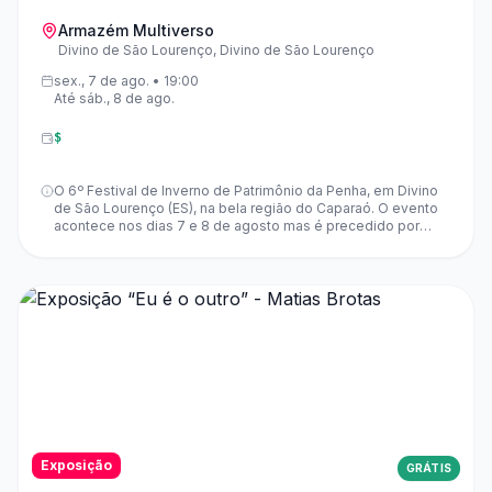
Armazém Multiverso
Divino de São Lourenço, Divino de São Lourenço
sex., 7 de ago. • 19:00
Até sáb., 8 de ago.
$
O 6º Festival de Inverno de Patrimônio da Penha, em Divino
de São Lourenço (ES), na bela região do Caparaó. O evento
acontece nos dias 7 e 8 de agosto mas é precedido por
nove dias de preparativos e atrações abertas ao público por
meio de uma Residência Artística.
Exposição
GRÁTIS