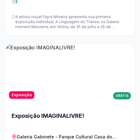
$
A artista visual Fayra Moreira apresenta sua primeira
exposição individual, A Linguagem do Transe, na Galeria
Homero Massena, em Vitória, de 25 de julho a 26 de
setembro. Com curadoria de Lorraine Mendes, a mostra
reúne obras inéditas que exploram temas como amor,
memória e afeto, convidando o público a refletir sobre suas
próprias experiências. A abertura acontece no dia 25 de
julho, das 10h às 13h, com visita mediada pela artista e pela
curadora.
Exposição
GRÁTIS
Exposição IMAGINALIVRE!
Galeria Gabinete - Parque Cultural Casa do