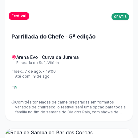
Recreação e atividades infantis14h30 - Show com Soul
Pop15h30 - Teatro com Cabeluxo17h - Tardezinha de
pagode com o grupo Coisa Nossa19h - Atrações culturais20h
Festival
GRÁTIS
- Show com Blacksete22h - Show com Picnic Dogs00h -
Show com Evandro e RanieryDomingo (09/08)10h - Abertura
dos portões e dos estandes de expositores de vinho10h -
La Camminatta Del Vino (Pisarella) – saída em frente à
Parrillada do Chefe - 5ª edição
Prefeitura Municipal em direção ao Parque de
Exposições 13h30 - Pisa da Uva / atrações culturais14h30 -
Show com Forró Coisa Nossa16h30 - Show com Maylon
Meira
Arena Evo | Curva da Jurema
Enseada do Suá, Vitória
sex., 7 de ago. • 19:00
Até dom., 9 de ago.
$
Com três toneladas de carne preparadas em formatos
variados de churrasco, o festival será uma opção para toda a
família no fim de semana do Dia dos Pais, com shows de
rock, samba e chorinho, além de espaço kids e sorteios
especiais para os grandes homenageados do domingo, 9 de
agosto. Programação musical:Sexta-feira (7)19h - Banda
Metrópoles21h - Back To The PastSábado (8)14h30 -
Novello17h30 - Cadu Caruzo21h - Rodrigo BallaDomingo