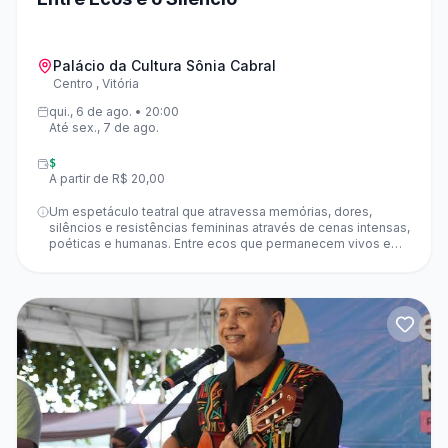
Palácio da Cultura Sônia Cabral
Centro , Vitória
qui., 6 de ago. • 20:00
Até sex., 7 de ago.
$
A partir de R$ 20,00
Um espetáculo teatral que atravessa memórias, dores,
silêncios e resistências femininas através de cenas intensas,
poéticas e humanas. Entre ecos que permanecem vivos e
silêncios impostos ao longo de gerações, mulheres ocupam
o palco para transformar suas histórias em presença,
denúncia e encontro. A montagem propõe uma experiência
sensível e provocadora, trazendo à cena reflexões sobre
violência, invisibilidade, sobrevivência, identidade e força
feminina.