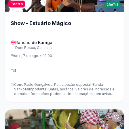
Teatro
GRÁTIS
Show - Estuário Mágico
Rancho do Barriga
Dom Bosco, Cariacica
sex., 7 de ago. • 19:00
$
Com: Paulo Gonçalves; Participação especial: Banda
SankofaImportante: Datas, horários, valores de ingressos e
demais informações podem sofrer alterações sem aviso
prévio. O HZ não se responsabiliza por mudanças na
programação, que são de responsabilidade exclusiva dos
organizadores e dos espaços que recebem os eventos.