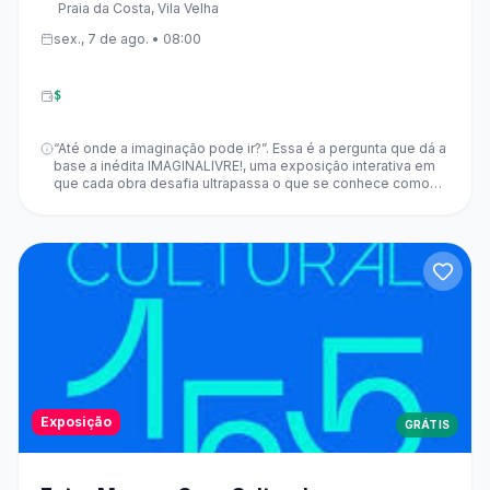
Praia da Costa, Vila Velha
Governador
sex., 7 de ago. • 08:00
$
“Até onde a imaginação pode ir?”. Essa é a pergunta que dá a
base a inédita IMAGINALIVRE!, uma exposição interativa em
que cada obra desafia ultrapassa o que se conhece como
criatividade. A abertura acontece no dia 1º de agosto no
Parque Cultural Casa do Governador, em Vila Velha, e vai
passar de forma gratuita em três espaços da Grande
Vitória.Horário de visitação: Terça a sábado das 8h às 17h e
domingo de 8h às 15h.
Exposição
GRÁTIS