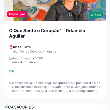
Exposição
GRÁTIS
O Que Sente o Coração" - Ddaniela
Aguilar
Khas Café
Alto, Venda Nova do Imigrante
dom., 5 de jul. • 10:00
Até sáb., 15 de ago.
$
A artista visual Ddaniela Aguilar apresenta, a partir do dia 5 de
julho, sua nova exposição "O Que Sente o Coração", sediada
no KHAS, em Pedra Azul. Sob a curadoria do pesquisador e
artista Saulo di Tarso, a mostra reúne um conjunto de
pinturas, objetos e instalações que investigam as relações
entre matéria, tempo, imaginação e paisagens
interiores. Importante: Datas, horários, valores de ingressos e