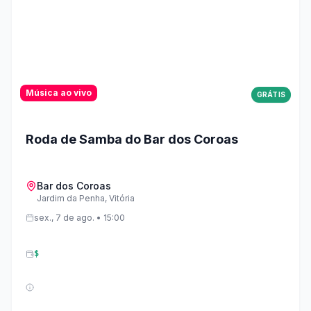
(9)13h - Chorinho com Vinicius Herkenhoff16h - Marcelo
Ribeiro18h30 - Saulo Simonassi
Música ao vivo
GRÁTIS
Roda de Samba do Bar dos Coroas
Bar dos Coroas
Jardim da Penha, Vitória
sex., 7 de ago. • 15:00
$