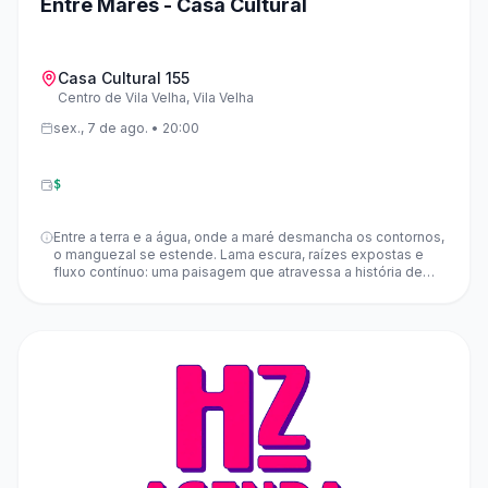
Entre Mares - Casa Cultural
Casa Cultural 155
Centro de Vila Velha, Vila Velha
sex., 7 de ago. • 20:00
$
Entre a terra e a água, onde a maré desmancha os contornos,
o manguezal se estende. Lama escura, raízes expostas e
fluxo contínuo: uma paisagem que atravessa a história de
Vitória e Vila Velha, marcada por modos de vida, memórias e
resistências. Importante: Datas, horários, valores de
ingressos e demais informações podem sofrer alterações
sem aviso prévio. O HZ não se responsabiliza por mudanças
na programação, que são de responsabilidade exclusiva dos
organizadores e dos espaços que recebem os eventos