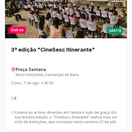
Outros
GRÁTIS
3ª edição "CineSesc Itinerante"
Praça Santana
Novo Horizonte, Conceição da Barra
sex., 7 de ago. • 18:30
$
Cinema ao ar livre, diversão em família e tudo de graça. Em
sua terceira edição, o “CineSesc Itinerante” realiza mais um
ciclo de exibições, que começou nesta semana (21 de julho)
e segue até 07 de agosto, percorrendo 15 municípios
capixabas. Com isso, o projeto completa um circuito por 30